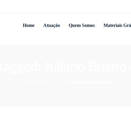
Home
Atuação
Quem Somos
Materiais Grá
 tagged: Juliano Bueno
Observatório do Carvão
>
Juliano Bueno de Araújo