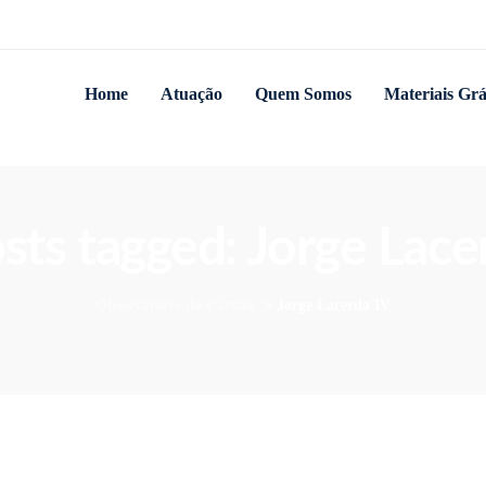
Home
Atuação
Quem Somos
Materiais Grá
osts tagged: Jorge Lace
Observatório do Carvão
>
Jorge Lacerda IV