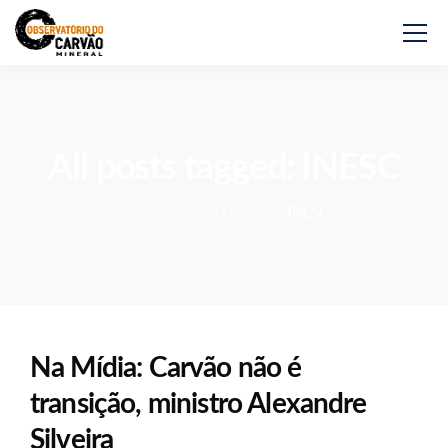
All posts tagged: INESC
Observatório do Carvão
>
INESC
Na Mídia: Carvão não é
transição, ministro Alexandre
Silveira