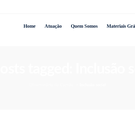
Home
Atuação
Quem Somos
Materiais Grá
posts tagged: Inclusão s
Observatório do Carvão
>
Inclusão social