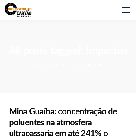
All posts tagged: Impactos
Observatório do Carvão
>
Impactos
Mina Guaíba: concentração de
poluentes na atmosfera
ultrapassaria em até 241% o