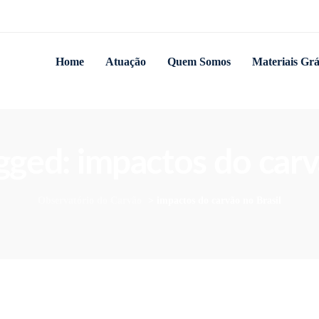
Home
Atuação
Quem Somos
Materiais Grá
agged: impactos do carv
Observatório do Carvão
>
impactos do carvão no Brasil