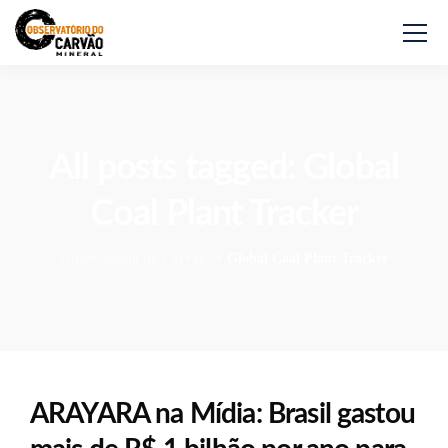
All posts tagged: Global
Coal Plant Tracker
Observatório do Carvão
>
Global Coal Plant Tracker
ARAYARA na Mídia: Brasil gastou