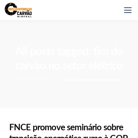
All posts tagged: fim do
carvão no setor elétrico
Observatório do Carvão
>
fim do carvão no setor elétrico
FNCE promove seminário sobre