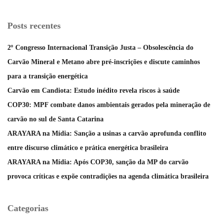
Posts recentes
2º Congresso Internacional Transição Justa – Obsolescência do
Carvão Mineral e Metano abre pré-inscrições e discute caminhos
para a transição energética
Carvão em Candiota: Estudo inédito revela riscos à saúde
COP30: MPF combate danos ambientais gerados pela mineração de
carvão no sul de Santa Catarina
ARAYARA na Mídia: Sanção a usinas a carvão aprofunda conflito
entre discurso climático e prática energética brasileira
ARAYARA na Mídia: Após COP30, sanção da MP do carvão
provoca críticas e expõe contradições na agenda climática brasileira
Categorias