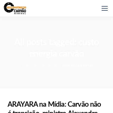
All posts tagged: custo
energia carvão
Observatório do Carvão
>
custo energia carvão
ARAYARA na Mídia: Carvão não