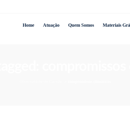
Home
Atuação
Quem Somos
Materiais Grá
 tagged: compromissos 
Observatório do Carvão
>
compromissos climáticos