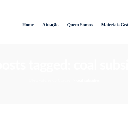
Home
Atuação
Quem Somos
Materiais Grá
posts tagged: coal subs
Observatório do Carvão
>
coal subsidies