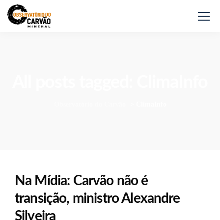
All posts tagged: ClimaInfo
Observatório do Carvão
>
ClimaInfo
Na Mídia: Carvão não é
transição, ministro Alexandre
Silveira