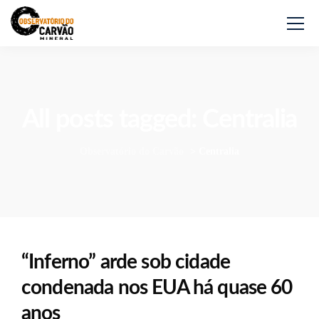
All posts tagged: Centralia
Observatório do Carvão
>
Centralia
“Inferno” arde sob cidade
condenada nos EUA há quase 60
anos