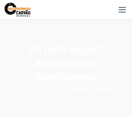
All posts tagged:
arquivamento
licenciamento
Observatório do Carvão
>
arquivamento licenciamento