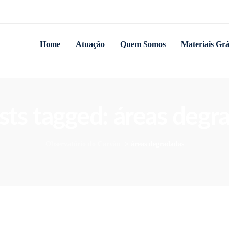
Home
Atuação
Quem Somos
Materiais Grá
osts tagged: áreas degr
Observatório do Carvão
>
áreas degradadas