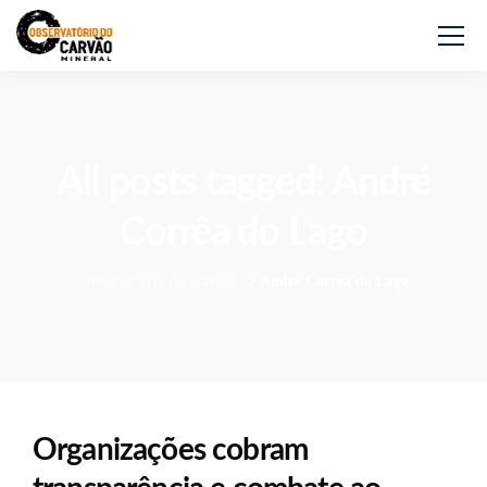
All posts tagged: André
Corrêa do Lago
Observatório do Carvão
>
André Corrêa do Lago
Organizações cobram