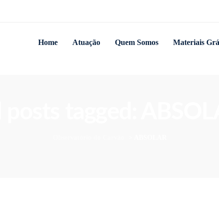
Home
Atuação
Quem Somos
Materiais Grá
l posts tagged: ABSO
Observatório do Carvão
>
ABSOLAR