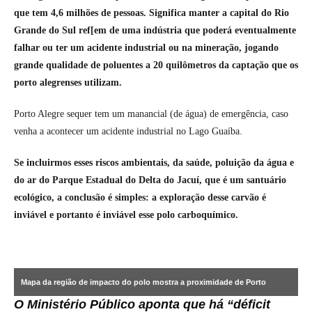
que tem 4,6 milhões de pessoas. Significa manter a capital do Rio
Grande do Sul ref[em de uma indústria que poderá eventualmente
falhar ou ter um acidente industrial ou na mineração, jogando
grande qualidade de poluentes a 20 quilômetros da captação que os
porto alegrenses utilizam.
Porto Alegre sequer tem um manancial (de água) de emergência, caso
venha a acontecer um acidente industrial no Lago Guaíba.
Se incluirmos esses riscos ambientais, da saúde, poluição da água e
do ar do Parque Estadual do Delta do Jacuí, que é um santuário
ecológico, a conclusão é simples: a exploração desse carvão é
inviável e portanto é inviável esse polo carboquímico.
Mapa da região de impacto do polo mostra a proximidade de Porto
O Ministério Público aponta que há “déficit
Alegre
.
Arte: Climainfo