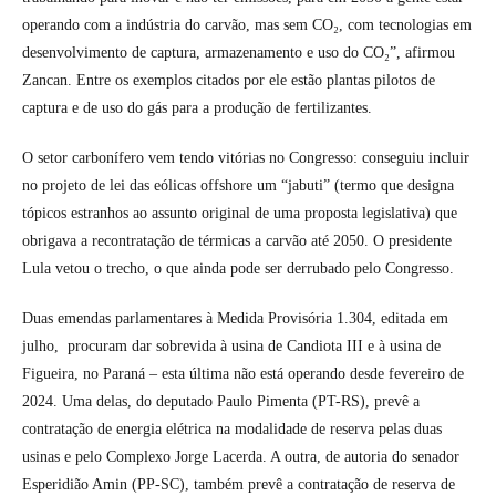
operando com a indústria do carvão, mas sem CO₂, com tecnologias em
desenvolvimento de captura, armazenamento e uso do CO₂”, afirmou
Zancan. Entre os exemplos citados por ele estão plantas pilotos de
captura e de uso do gás para a produção de fertilizantes.
O setor carbonífero vem tendo vitórias no Congresso: conseguiu incluir
no projeto de lei das eólicas offshore um “jabuti” (termo que designa
tópicos estranhos ao assunto original de uma proposta legislativa) que
obrigava a recontratação de térmicas a carvão até 2050. O presidente
Lula vetou o trecho, o que ainda pode ser derrubado pelo Congresso.
Duas emendas parlamentares à Medida Provisória 1.304, editada em
julho, procuram dar sobrevida à usina de Candiota III e à usina de
Figueira, no Paraná – esta última não está operando desde fevereiro de
2024. Uma delas, do deputado Paulo Pimenta (PT-RS), prevê a
contratação de energia elétrica na modalidade de reserva pelas duas
usinas e pelo Complexo Jorge Lacerda. A outra, de autoria do senador
Esperidião Amin (PP-SC), também prevê a contratação de reserva de