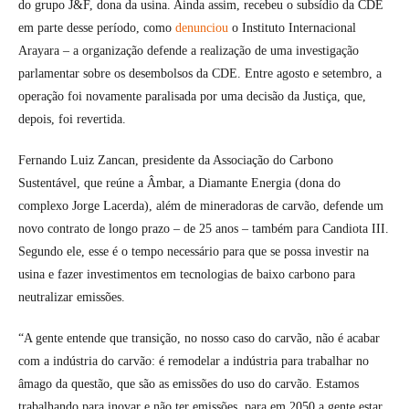
do grupo J&F, dona da usina. Ainda assim, recebeu o subsídio da CDE
em parte desse período, como
denunciou
o Instituto Internacional
Arayara – a organização defende a realização de uma investigação
parlamentar sobre os desembolsos da CDE. Entre agosto e setembro, a
operação foi novamente paralisada por uma decisão da Justiça, que,
depois, foi revertida.
Fernando Luiz Zancan, presidente da Associação do Carbono
Sustentável, que reúne a Âmbar, a Diamante Energia (dona do
complexo Jorge Lacerda), além de mineradoras de carvão, defende um
novo contrato de longo prazo – de 25 anos – também para Candiota III.
Segundo ele, esse é o tempo necessário para que se possa investir na
usina e fazer investimentos em tecnologias de baixo carbono para
neutralizar emissões.
“A gente entende que transição, no nosso caso do carvão, não é acabar
com a indústria do carvão: é remodelar a indústria para trabalhar no
âmago da questão, que são as emissões do uso do carvão. Estamos
trabalhando para inovar e não ter emissões, para em 2050 a gente estar