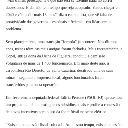
“Mas o mais preocupante é que não está se fazendo nada no correr
desses anos. E daí não tem tempo que seja adequado. Vamos chegar em
2040 e vão pedir mais 15 anos”, diz o economista, que vê falta de
proatividade dos governos – estaduais e federal – em lidar com o
problema.
Sem planejamento, uma transição “forçada” já acontece. Nos últimos
anos, usinas térmicas mais antigas foram fechadas. Mais recentemente, a
Copel, antiga dona da Usina de Figueira, concluiu a demissão
voluntária de mais de 1.400 funcionários. Em maio deste ano, a
carbonífera Rio Deserto, de Santa Catarina, desativou uma de suas
minas – segundo a imprensa local, alguns funcionários foram
transferidos para outra operação.
Em fevereiro, a deputada federal Taliria Petrone (PSOL-RJ) apresentou
um projeto de lei que extingue os subsídios atuais e proíbe a concessão
de novos incentivos para o uso da fonte fóssil no setor elétrico.
“Existe uma questão fiscal colocada. Ao mesmo tempo, existe a questão