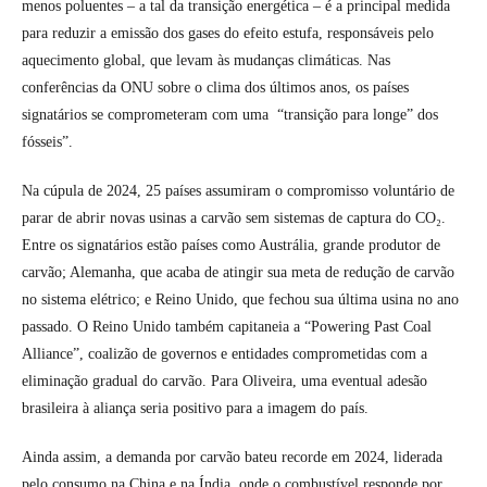
menos poluentes – a tal da transição energética – é a principal medida
para reduzir a emissão dos gases do efeito estufa, responsáveis pelo
aquecimento global, que levam às mudanças climáticas. Nas
conferências da ONU sobre o clima dos últimos anos, os países
signatários se comprometeram com uma “transição para longe” dos
fósseis”.
Na cúpula de 2024, 25 países assumiram o compromisso voluntário de
parar de abrir novas usinas a carvão sem sistemas de captura do CO₂.
Entre os signatários estão países como Austrália, grande produtor de
carvão; Alemanha, que acaba de atingir sua meta de redução de carvão
no sistema elétrico; e Reino Unido, que fechou sua última usina no ano
passado. O Reino Unido também capitaneia a “Powering Past Coal
Alliance”, coalizão de governos e entidades comprometidas com a
eliminação gradual do carvão. Para Oliveira, uma eventual adesão
brasileira à aliança seria positivo para a imagem do país.
Ainda assim, a demanda por carvão bateu recorde em 2024, liderada
pelo consumo na China e na Índia, onde o combustível responde por