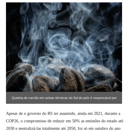
Queima de carvão em usinas térmicas do Sul do país é responsável por
milhões de toneladas de gases do efeito estufa todos os anos
Apesar de o governo do RS ter assumido, ainda em 2021, durante a
COP26, o compromisso de reduzir em 50% as emissões do estado até
2030 e neutralizá-las totalmente até 2050, foi só em outubro do ano