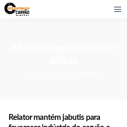
All posts tagged: votação
adiada
Observatório do Carvão
>
votação adiada
Relator mantém jabutis para