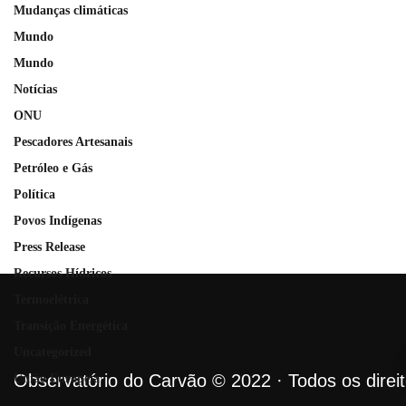
Mudanças climáticas
Mundo
Mundo
Notícias
ONU
Pescadores Artesanais
Petróleo e Gás
Política
Povos Indígenas
Press Release
Recursos Hídricos
Termoelétrica
Transição Energética
Uncategorized
Observatório do Carvão © 2022 · Todos os direi
União Europeia