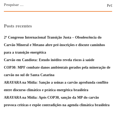
Posts recentes
2º Congresso Internacional Transição Justa – Obsolescência do
Carvão Mineral e Metano abre pré-inscrições e discute caminhos
para a transição energética
Carvão em Candiota: Estudo inédito revela riscos à saúde
COP30: MPF combate danos ambientais gerados pela mineração de
carvão no sul de Santa Catarina
ARAYARA na Mídia: Sanção a usinas a carvão aprofunda conflito
entre discurso climático e prática energética brasileira
ARAYARA na Mídia: Após COP30, sanção da MP do carvão
provoca críticas e expõe contradições na agenda climática brasileira