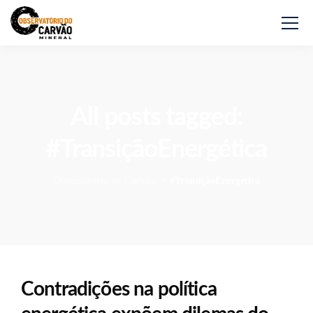
All posts tagged:
#TransiçãoEnergética
Observatório do Carvão
>
#TransiçãoEnergética
Contradições na política