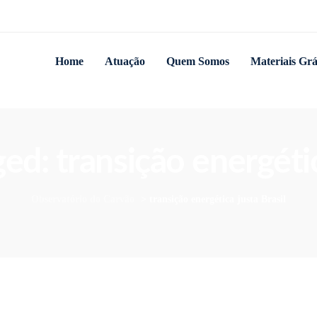
Home
Atuação
Quem Somos
Materiais Grá
ged: transição energétic
Observatório do Carvão
>
transição energética justa Brasil