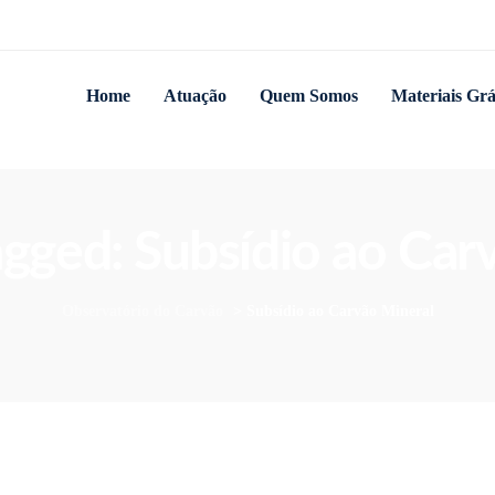
Home
Atuação
Quem Somos
Materiais Grá
tagged: Subsídio ao Car
Observatório do Carvão
>
Subsídio ao Carvão Mineral