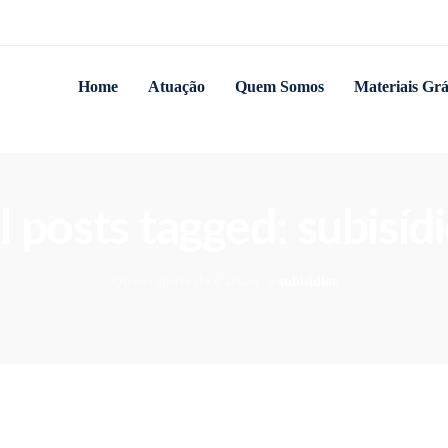
Home
Atuação
Quem Somos
Materiais Grá
l posts tagged: subisíd
Observatório do Carvão
>
subisídios