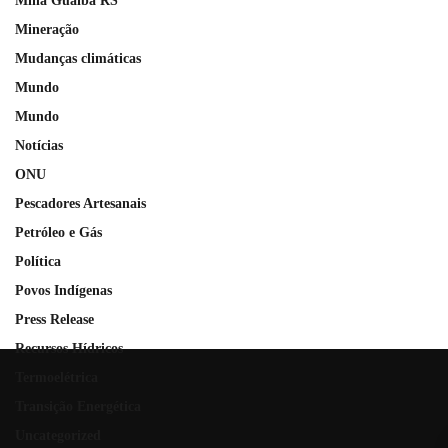
Mina Guaíba RS
Mineração
Mudanças climáticas
Mundo
Mundo
Notícias
ONU
Pescadores Artesanais
Petróleo e Gás
Política
Povos Indígenas
Press Release
Recursos Hídricos
Termoelétrica
Transição Energética
Uncategorized