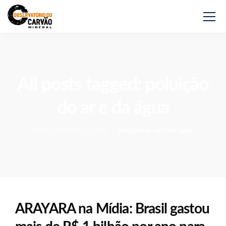
All posts tagged: poluição
do ar e da água
Observatório do Carvão
>
poluição do ar e da água
ARAYARA na Mídia: Brasil gastou