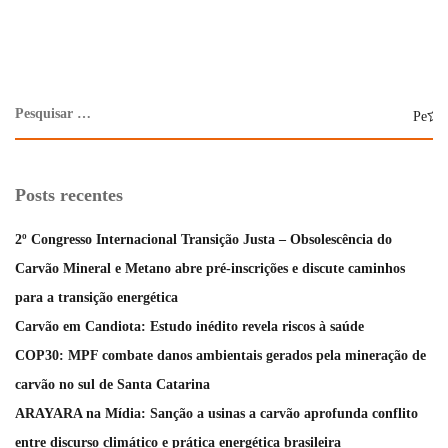
Posts recentes
2º Congresso Internacional Transição Justa – Obsolescência do
Carvão Mineral e Metano abre pré-inscrições e discute caminhos
para a transição energética
Carvão em Candiota: Estudo inédito revela riscos à saúde
COP30: MPF combate danos ambientais gerados pela mineração de
carvão no sul de Santa Catarina
ARAYARA na Mídia: Sanção a usinas a carvão aprofunda conflito
entre discurso climático e prática energética brasileira