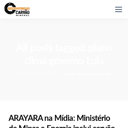
All posts tagged: plano
clima governo Lula
Observatório do Carvão
>
plano clima governo Lula
ARAYARA na Mídia: Ministério