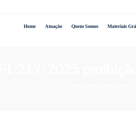
Home
Atuação
Quem Somos
Materiais Grá
: PL 219/2025 proibição
Observatório do Carvão
>
PL 219/2025 proibição subsídios carvão