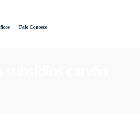
ficos
Fale Conosco
 subsídios carvão