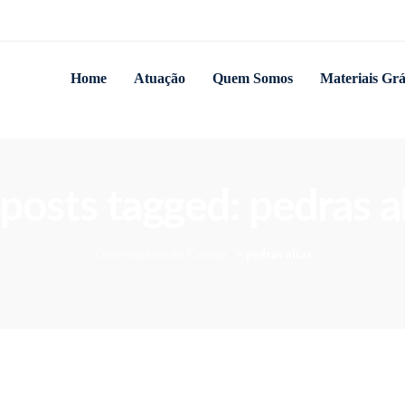
Home
Atuação
Quem Somos
Materiais Grá
 posts tagged: pedras a
Observatório do Carvão
>
pedras altas