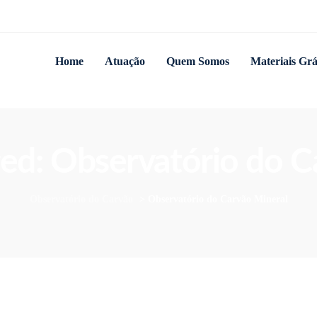
Home
Atuação
Quem Somos
Materiais Grá
ged: Observatório do 
Observatório do Carvão
>
Observatório do Carvão Mineral