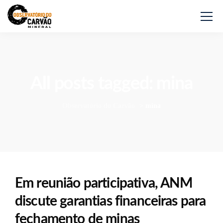
All posts tagged: mina
Observatório do Carvão
>
mina
Em reunião participativa, ANM
discute garantias financeiras para
fechamento de minas