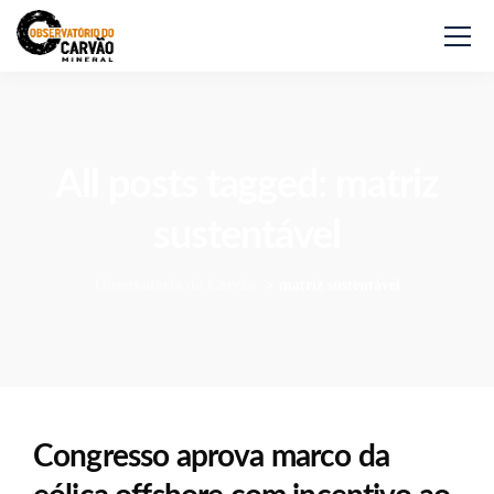
All posts tagged: matriz
sustentável
Observatório do Carvão
>
matriz sustentável
Congresso aprova marco da