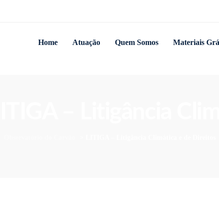
Home
Atuação
Quem Somos
Materiais Grá
LITIGA – Litigância Clim
Observatório do Carvão
>
LITIGA – Litigância Climática e de Direitos