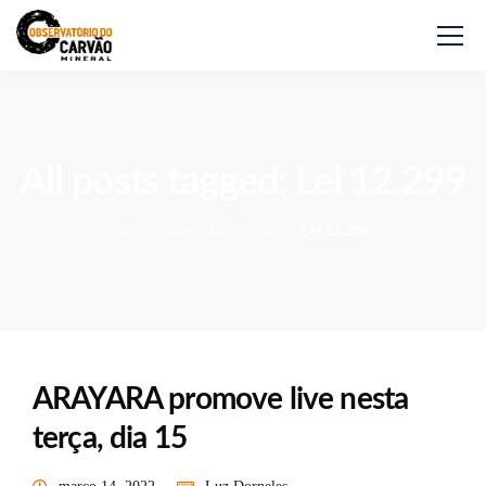
All posts tagged: Lei 12.299
Observatório do Carvão
>
Lei 12.299
ARAYARA promove live nesta
terça, dia 15