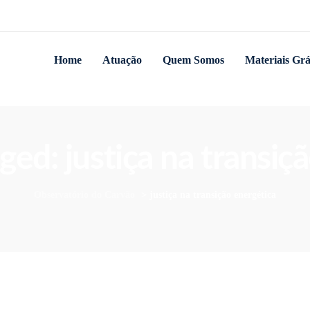
Home
Atuação
Quem Somos
Materiais Grá
gged: justiça na transiç
Observatório do Carvão
>
justiça na transição energética