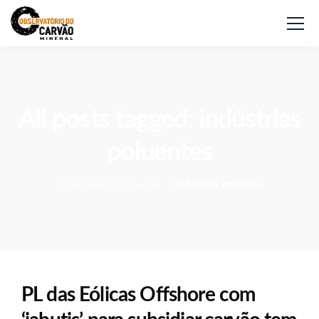
All posts tagged: indústrias
poluentes
Observatório do Carvão
>
indústrias poluentes
PL das Eólicas Offshore com