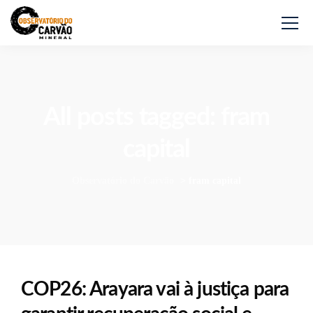
All posts tagged: fram
capital
Observatório do Carvão
>
fram capital
COP26: Arayara vai à justiça para