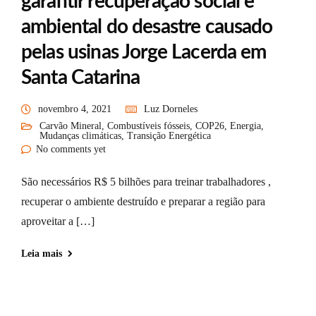
garantir recuperação social e
ambiental do desastre causado
pelas usinas Jorge Lacerda em
Santa Catarina
novembro 4, 2021
Luz Dorneles
Carvão Mineral
,
Combustíveis fósseis
,
COP26
,
Energia
,
Mudanças climáticas
,
Transição Energética
No comments yet
São necessários R$ 5 bilhões para treinar trabalhadores ,
recuperar o ambiente destruído e preparar a região para
aproveitar a […]
Leia mais