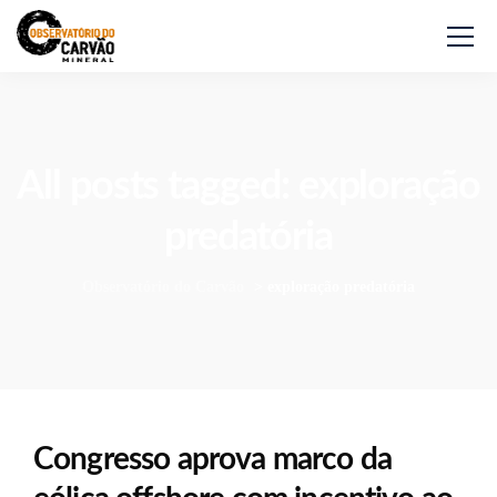
All posts tagged: exploração
predatória
Observatório do Carvão
>
exploração predatória
Congresso aprova marco da