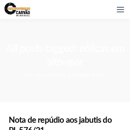
All posts tagged: eólicas em
alto-mar
Observatório do Carvão
>
eólicas em alto-mar
Nota de repúdio aos jabutis do