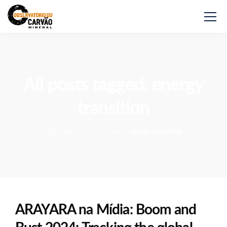
All posts tagged: energy
transition
Observatório do Carvão
>
energy transition
ARAYARA na Mídia: Boom and