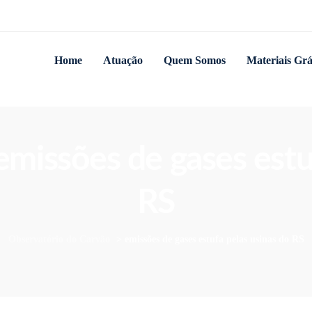
Home
Atuação
Quem Somos
Materiais Grá
 emissões de gases estu
RS
Observatório do Carvão
>
emissões de gases estufa pelas usinas do RS