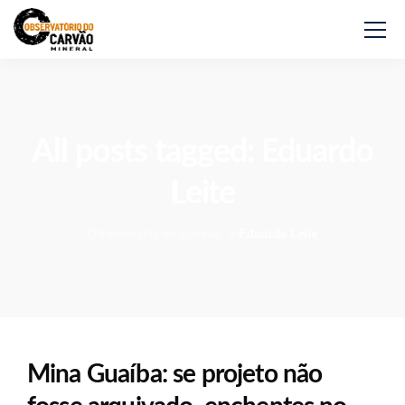
All posts tagged: Eduardo
Leite
Observatório do Carvão
>
Eduardo Leite
Mina Guaíba: se projeto não