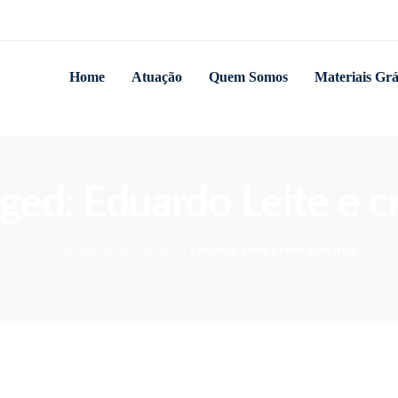
Home
Atuação
Quem Somos
Materiais Grá
gged: Eduardo Leite e cr
Observatório do Carvão
>
Eduardo Leite e crise climática