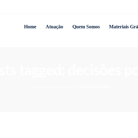
Home
Atuação
Quem Somos
Materiais Grá
sts tagged: decisões po
Observatório do Carvão
>
decisões políticas