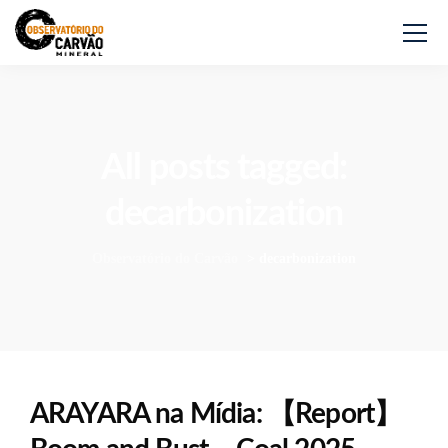
All posts tagged:
decarbonization
Observatório do Carvão
>
decarbonization
ARAYARA na Mídia: 【Report】