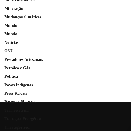
Mina Guaíba RS
Mineração
Mudanças climáticas
Mundo
Mundo
Notícias
ONU
Pescadores Artesanais
Petróleo e Gás
Política
Povos Indígenas
Press Release
Recursos Hídricos
Termoelétrica
Transição Energética
Uncategorized