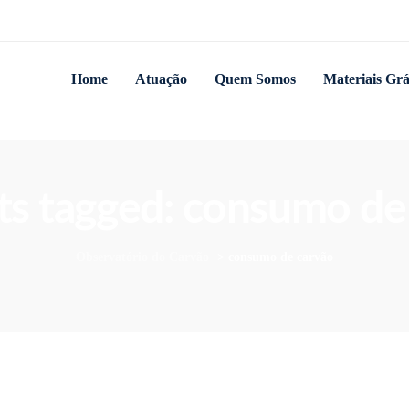
Home
Atuação
Quem Somos
Materiais Grá
sts tagged: consumo de
Observatório do Carvão
>
consumo de carvão