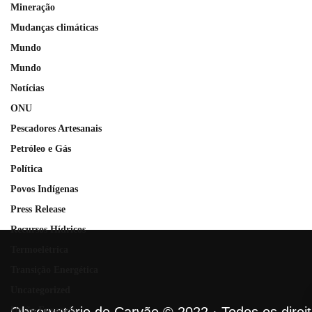
Mineração
Mudanças climáticas
Mundo
Mundo
Notícias
ONU
Pescadores Artesanais
Petróleo e Gás
Política
Povos Indígenas
Press Release
Recursos Hídricos
Termoelétrica
Transição Energética
Uncategorized
União Europeia