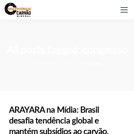
All posts tagged: congresso
Observatório do Carvão
>
congresso
ARAYARA na Mídia: Brasil
desafia tendência global e
mantém subsídios ao carvão,