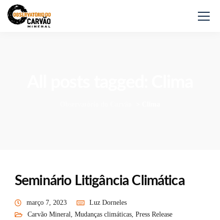
All posts tagged: Clima
Observatório do Carvão
>
Clima
Seminário Litigância Climática
março 7, 2023
Luz Dorneles
Carvão Mineral
,
Mudanças climáticas
,
Press Release